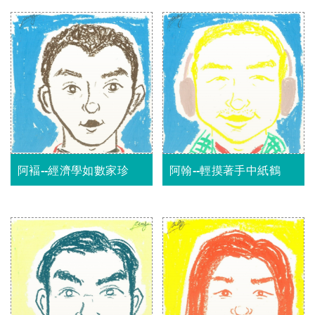
阿褔--經濟學如數家珍
阿翰--輕摸著手中紙鶴