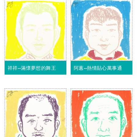
祥祥--滿懷夢想的舞王
阿蕙--熱情貼心萬事通