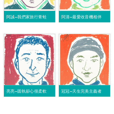
阿誠--我們家旅行青蛙
阿清--最愛收音機相伴
亮亮--固執卻心很柔軟
冠冠--天生完美主義者