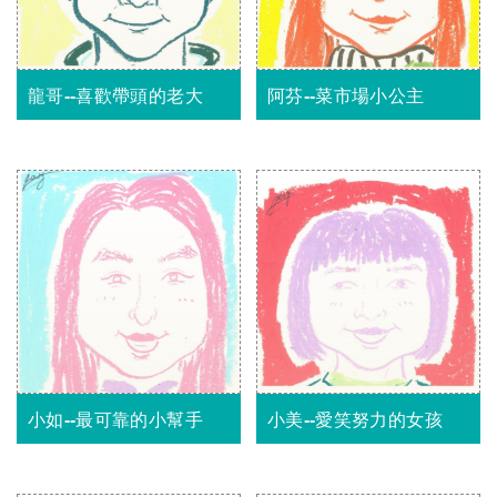
龍哥--喜歡帶頭的老大
阿芬--菜市場小公主
小如--最可靠的小幫手
小美--愛笑努力的女孩