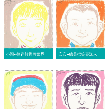
小穎--徜徉於骨牌世界
安安--總是把笑容送人