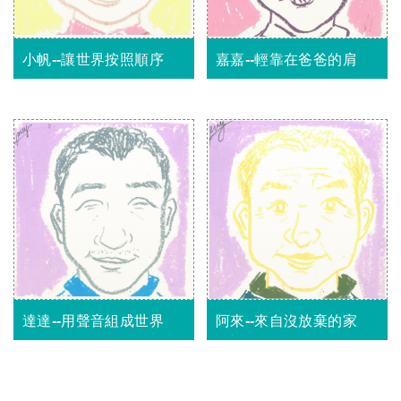
小帆--讓世界按照順序
嘉嘉--輕靠在爸爸的肩
達達--用聲音組成世界
阿來--來自沒放棄的家