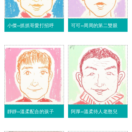
小傑--抓抓哥愛打招呼
可可--周周的第二雙眼
靜靜--溫柔配合的孩子
阿厚--溫柔待人老憨兒