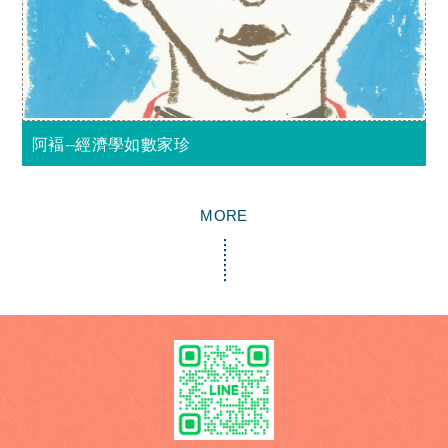
阿褔--經濟學如數家珍
MORE